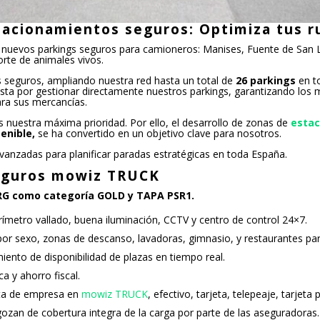
acionamientos seguros: Optimiza tus 
s nuevos parkings seguros para camioneros: Manises, Fuente de San L
rte de animales vivos.
s seguros, ampliando nuestra red hasta un total de
26 parkings
en t
ta por gestionar directamente nuestros parkings, garantizando los m
ra sus mercancías.
nuestra máxima prioridad. Por ello, el desarrollo de zonas de
esta
enible,
se ha convertido en un objetivo clave para nosotros.
vanzadas para planificar paradas estratégicas en toda España.
seguros mowiz TRUCK
G como categoría GOLD y TAPA PSR1.
rímetro vallado, buena iluminación, CCTV y centro de control 24×7.
por sexo, zonas de descanso, lavadoras, gimnasio, y restaurantes pa
miento de disponibilidad de plazas en tiempo real.
a y ahorro fiscal.
nta de empresa en
mowiz TRUCK
, efectivo, tarjeta, telepeaje, tarje
 gozan de cobertura integra de la carga por parte de las aseguradoras.