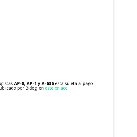
opistas
AP-8, AP-1 y A-636
está sujeta al pago
publicado por Bidegi en
este enlace
.