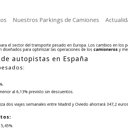
ios
Nuestros Parkings de Camiones
Actuali
a el sector del transporte pesado en Europa. Los cambios en los pe
án diseñados para optimizar las operaciones de los
camioneros
y mej
 de autopistas en España
pesados:
%.
enor al 6,13% previsto sin descuentos.
iza dos viajes semanales entre Madrid y Oviedo ahorrará 347,2 euro
tos:
 5,45%.